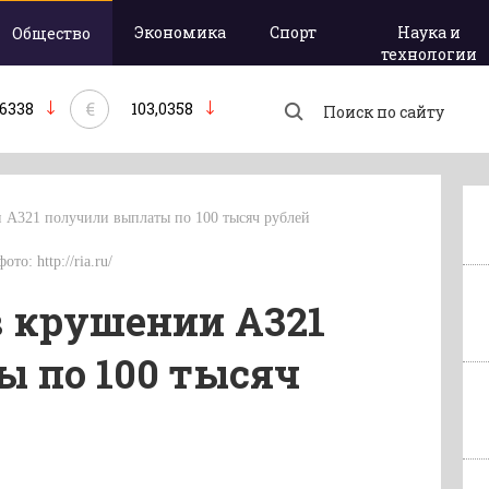
Экономика
Спорт
Наука и
Общество
технологии
€
,6338
103,0358
 А321 получили выплаты по 100 тысяч рублей
то: http://ria.ru/
 крушении А321
 по 100 тысяч