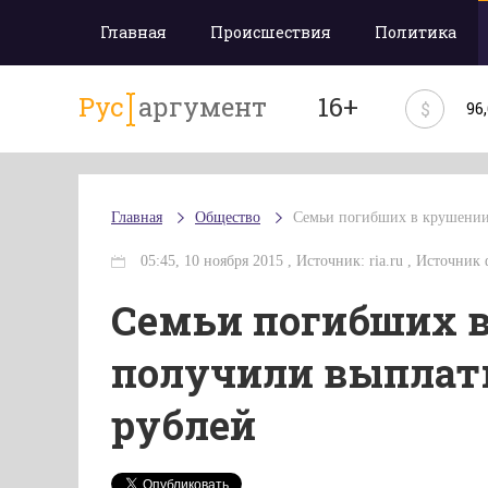
Главная
Происшествия
Политика
Рус
аргумент
16+
$
96
Главная
Общество
Семьи погибших в крушении
05:45, 10 ноября 2015 , Источник: ria.ru , Источник фо
Семьи погибших в
получили выплаты
рублей