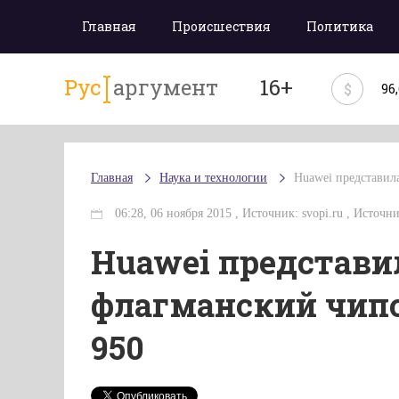
Главная
Происшествия
Политика
Рус
аргумент
16+
$
96
Главная
Наука и технологии
Huawei представила
06:28, 06 ноября 2015 , Источник: svopi.ru , Источник
Huawei представи
флагманский чипсе
950