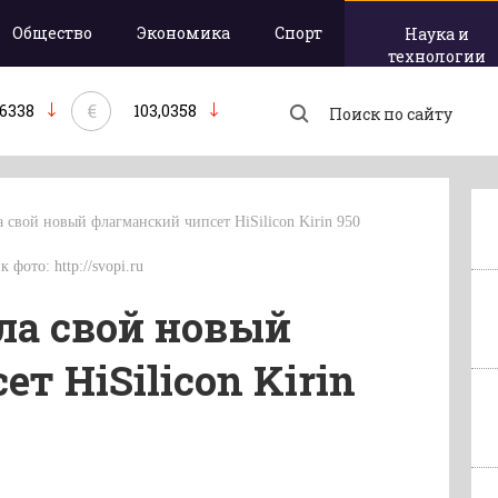
Общество
Экономика
Спорт
Наука и
технологии
€
,6338
103,0358
 свой новый флагманский чипсет HiSilicon Kirin 950
 фото: http://svopi.ru
ла свой новый
т HiSilicon Kirin