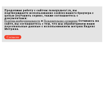
Продолжая работу с сайтом
rusargument.ru
, вы
подтверждаете использование cookies вашего браузера с
целью улучшить сервис, также соглашаетесь с
документами:
и
Оставаясь на
Политика конфиденциальности
Пользовательское соглашение
сайте, вы соглашаетесь с тем, что мы обрабатываем ваши
персональные данные с использованием метрик Яндекс
Метрика.
Согласен
Рус
аргумент
© 2014–2026 ООО «Лонг Кэт».
Сетевое издание «Русаргумент». Зарегистрировано в Федеральной службе по
надзору в сфере связи, информационных технологий и массовых коммуникаций
(Роскомнадзор). Реестровая запись ЭЛ No ФС 77 - 67215 от 30.09.2016.
Исключительные права на материалы, размещённые на интернет-сайте
rusargument.ru, в соответствии с законодательством Российской Федерации об охране
результатов интеллектуальной деятельности принадлежат ООО "Лонг Кэт", и не
подлежат использованию другими лицами в какой бы то ни было форме без
письменного разрешения правообладателя.