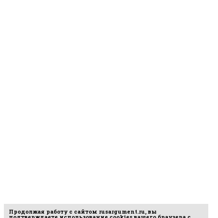
Продолжая работу с сайтом
rusargument.ru
, вы
подтверждаете использование cookies вашего браузера с