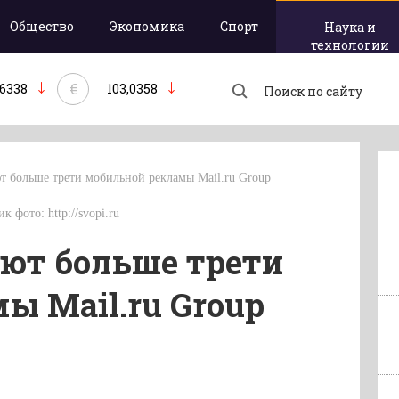
Общество
Экономика
Спорт
Наука и
технологии
€
,6338
103,0358
 больше трети мобильной рекламы Mail.ru Group
к фото: http://svopi.ru
ют больше трети
ы Mail.ru Group