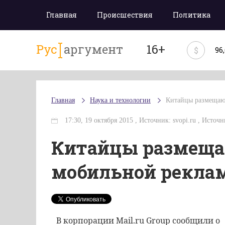
Главная
Происшествия
Политика
Рус
аргумент
16+
$
96
Главная
Наука и технологии
Китайцы размещают
17:30, 19 октября 2015 , Источник: svopi.ru , Источни
Китайцы размеща
мобильной реклам
В корпорации Mail.ru Group сообщили о