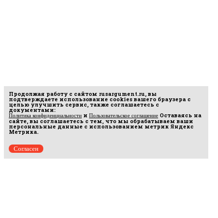
Продолжая работу с сайтом
rusargument.ru
, вы
подтверждаете использование cookies вашего браузера с
целью улучшить сервис, также соглашаетесь с
документами:
и
Оставаясь на
Политика конфиденциальности
Пользовательское соглашение
сайте, вы соглашаетесь с тем, что мы обрабатываем ваши
персональные данные с использованием метрик Яндекс
Метрика.
Согласен
Рус
аргумент
© 2014–2026 ООО «Лонг Кэт».