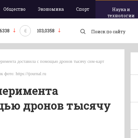
Общество
Экономика
Спорт
Наука и
технологии
€
,6338
103,0358
перимента доставила с помощью дронов тысячу сим-карт
 фото: https://tjournal.ru
сперимента
щью дронов тысячу