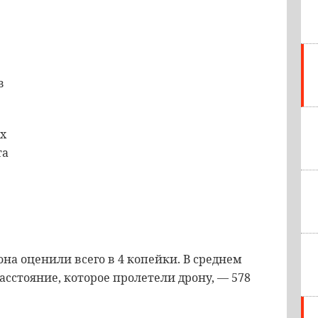
в
х
та
она оценили всего в 4 копейки. В среднем
расстояние, которое пролетели дрону, — 578