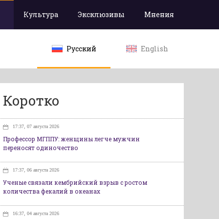
Культура
Эксклюзивы
Мнения
Русский
English
Коротко
17:37, 07 августа 2026
Профессор МГППУ: женщины легче мужчин
переносят одиночество
17:37, 06 августа 2026
Ученые связали кембрийский взрыв с ростом
количества фекалий в океанах
16:37, 04 августа 2026