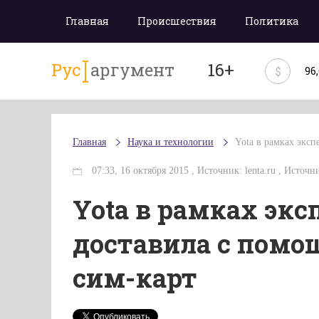
Главная
Происшествия
Политика
Рус
аргумент
16+
$
96
Главная
Наука и технологии
Yota в рамках экс
07:33, 16 октября 2015 , Источник: lenta.ru , Источник
Yota в рамках эк
доставила с помо
сим-карт