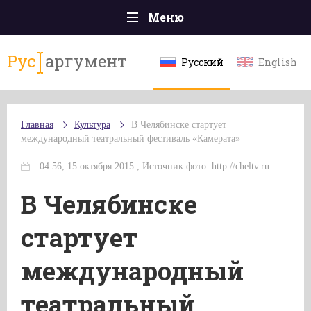
Меню
Главная
Рус
аргумент
Русский
English
Происшествия
Политика
Главная
Культура
В Челябинске стартует
Общество
международный театральный фестиваль «Камерата»
Экономика
04:56, 15 октября 2015 , Источник фото: http://cheltv.ru
Спорт
В Челябинске
Наука и технологии
стартует
Культура
международный
Эксклюзивы
театральный
Мнения