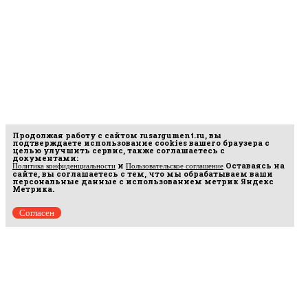
Продолжая работу с сайтом
rusargument.ru
, вы
подтверждаете использование cookies вашего браузера с
целью улучшить сервис, также соглашаетесь с
документами:
и
Оставаясь на
Политика конфиденциальности
Пользовательское соглашение
сайте, вы соглашаетесь с тем, что мы обрабатываем ваши
персональные данные с использованием метрик Яндекс
Метрика.
Согласен
Рус
аргумент
© 2014–2026 ООО «Лонг Кэт».