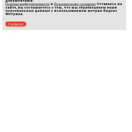
документами:
и
Оставаясь на
Политика конфиденциальности
Пользовательское соглашение
сайте, вы соглашаетесь с тем, что мы обрабатываем ваши
персональные данные с использованием метрик Яндекс
Метрика.
Согласен
Рус
аргумент
© 2014–2026 ООО «Лонг Кэт».
Сетевое издание «Русаргумент». Зарегистрировано в Федеральной службе по
надзору в сфере связи, информационных технологий и массовых коммуникаций
(Роскомнадзор). Реестровая запись ЭЛ No ФС 77 - 67215 от 30.09.2016.
Исключительные права на материалы, размещённые на интернет-сайте
rusargument.ru, в соответствии с законодательством Российской Федерации об охране
результатов интеллектуальной деятельности принадлежат ООО "Лонг Кэт", и не
подлежат использованию другими лицами в какой бы то ни было форме без
письменного разрешения правообладателя.
Редакция сайта
Рекламодателям
Политика конфиденциальности
Пользовательское соглашение