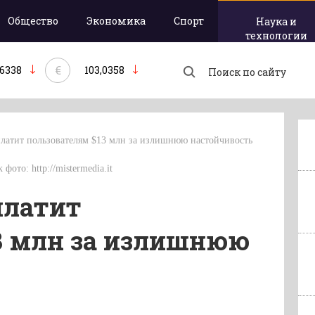
Общество
Экономика
Спорт
Наука и
технологии
€
,6338
103,0358
латит пользователям $13 млн за излишнюю настойчивость
фото: http://mistermedia.it
платит
3 млн за излишнюю