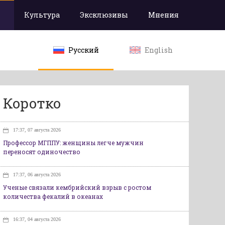
Культура
Эксклюзивы
Мнения
Русский
English
Коротко
17:37, 07 августа 2026
Профессор МГППУ: женщины легче мужчин
переносят одиночество
17:37, 06 августа 2026
Ученые связали кембрийский взрыв с ростом
количества фекалий в океанах
16:37, 04 августа 2026