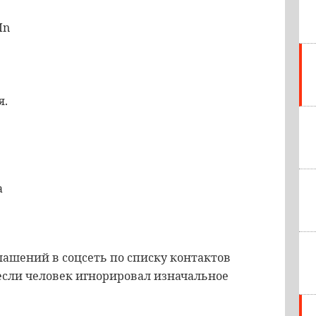
In
я.
а
лашений в соцсеть по списку контактов
если человек игнорировал изначальное