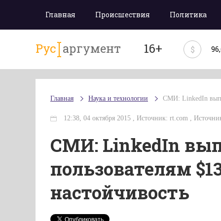
Главная
Происшествия
Политика
Рус
аргумент
16+
$
96
Главная
Наука и технологии
СМИ: LinkedIn вып
12:38, 04 октября 2015 , Источник: rt.com , Источник 
СМИ: LinkedIn вы
пользователям $1
настойчивость