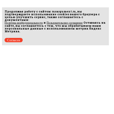
Продолжая работу с сайтом
rusargument.ru
, вы
подтверждаете использование cookies вашего браузера с
целью улучшить сервис, также соглашаетесь с
документами:
и
Оставаясь на
Политика конфиденциальности
Пользовательское соглашение
сайте, вы соглашаетесь с тем, что мы обрабатываем ваши
персональные данные с использованием метрик Яндекс
Метрика.
Согласен
Рус
аргумент
© 2014–2026 ООО «Лонг Кэт».
Сетевое издание «Русаргумент». Зарегистрировано в Федеральной службе по
надзору в сфере связи, информационных технологий и массовых коммуникаций
(Роскомнадзор). Реестровая запись ЭЛ No ФС 77 - 67215 от 30.09.2016.
Исключительные права на материалы, размещённые на интернет-сайте
rusargument.ru, в соответствии с законодательством Российской Федерации об охране
результатов интеллектуальной деятельности принадлежат ООО "Лонг Кэт", и не
подлежат использованию другими лицами в какой бы то ни было форме без
письменного разрешения правообладателя.