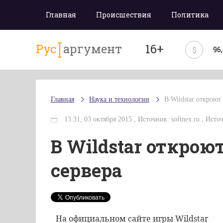
Главная
Происшествия
Политика
Рус
аргумент
16+
$
96
Главная
Наука и технологии
В Wildstar откроют
13:31, 03 октября 2015 , Источник: softnex.ru , Ист
В Wildstar откро
сервера
На официальном сайте игры Wildstar