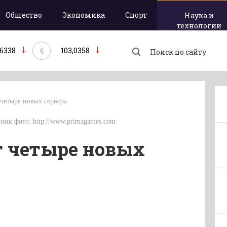
Общество
Экономика
Спорт
Наука и
технологии
€
,6338
103,0358
 четыре новых сервера
очник фото: http://www.primagames.com
ют четыре новых