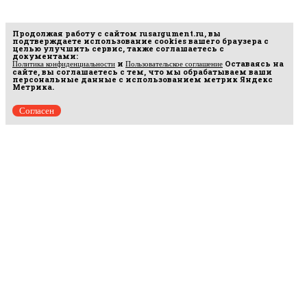
Продолжая работу с сайтом
rusargument.ru
, вы
подтверждаете использование cookies вашего браузера с
целью улучшить сервис, также соглашаетесь с
документами:
и
Оставаясь на
Политика конфиденциальности
Пользовательское соглашение
сайте, вы соглашаетесь с тем, что мы обрабатываем ваши
персональные данные с использованием метрик Яндекс
Метрика.
Согласен
Рус
аргумент
© 2014–2026 ООО «Лонг Кэт».
Сетевое издание «Русаргумент». Зарегистрировано в Федеральной службе по
надзору в сфере связи, информационных технологий и массовых коммуникаций
(Роскомнадзор). Реестровая запись ЭЛ No ФС 77 - 67215 от 30.09.2016.
Исключительные права на материалы, размещённые на интернет-сайте
rusargument.ru, в соответствии с законодательством Российской Федерации об охране
результатов интеллектуальной деятельности принадлежат ООО "Лонг Кэт", и не
подлежат использованию другими лицами в какой бы то ни было форме без
письменного разрешения правообладателя.