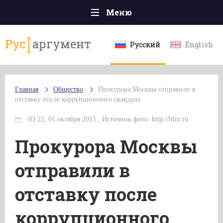
Меню
Главная
Рус
аргумент
Русский
English
Происшествия
Политика
Главная
Общество
Прокурора Москвы отправили в
Общество
отставку после коррупционного скандала
Экономика
03:22, 01 октября 2015 , Источник фото: http://bfm.ru
Спорт
Прокурора Москвы
Наука и технологии
отправили в
Культура
отставку после
Эксклюзивы
коррупционного
Мнения