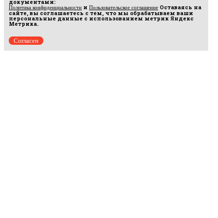
документами:
и
Оставаясь на
Политика конфиденциальности
Пользовательское соглашение
сайте, вы соглашаетесь с тем, что мы обрабатываем ваши
персональные данные с использованием метрик Яндекс
Метрика.
Согласен
Рус
аргумент
© 2014–2026 ООО «Лонг Кэт».
Сетевое издание «Русаргумент». Зарегистрировано в Федеральной службе по
надзору в сфере связи, информационных технологий и массовых коммуникаций
(Роскомнадзор). Реестровая запись ЭЛ No ФС 77 - 67215 от 30.09.2016.
Исключительные права на материалы, размещённые на интернет-сайте
rusargument.ru, в соответствии с законодательством Российской Федерации об охране
результатов интеллектуальной деятельности принадлежат ООО "Лонг Кэт", и не
подлежат использованию другими лицами в какой бы то ни было форме без
письменного разрешения правообладателя.
Редакция сайта
Рекламодателям
Политика конфиденциальности
Пользовательское соглашение