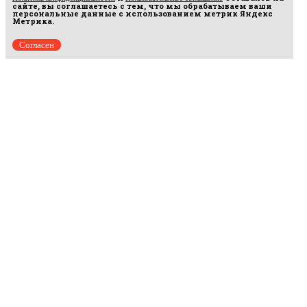
сайте, вы соглашаетесь с тем, что мы обрабатываем ваши
персональные данные с использованием метрик Яндекс
Метрика.
Согласен
Рус
аргумент
© 2014–2026 ООО «Лонг Кэт».
Сетевое издание «Русаргумент». Зарегистрировано в Федеральной службе по
надзору в сфере связи, информационных технологий и массовых коммуникаций
(Роскомнадзор). Реестровая запись ЭЛ No ФС 77 - 67215 от 30.09.2016.
Исключительные права на материалы, размещённые на интернет-сайте
rusargument.ru, в соответствии с законодательством Российской Федерации об охране
результатов интеллектуальной деятельности принадлежат ООО "Лонг Кэт", и не
подлежат использованию другими лицами в какой бы то ни было форме без
письменного разрешения правообладателя.
Редакция сайта
Рекламодателям
Политика конфиденциальности
Пользовательское соглашение
Главная
Происшествия
Политика