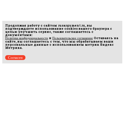
Продолжая работу с сайтом
rusargument.ru
, вы
подтверждаете использование cookies вашего браузера с
целью улучшить сервис, также соглашаетесь с
документами:
и
Оставаясь на
Политика конфиденциальности
Пользовательское соглашение
сайте, вы соглашаетесь с тем, что мы обрабатываем ваши
персональные данные с использованием метрик Яндекс
Метрика.
Согласен
Рус
аргумент
© 2014–2026 ООО «Лонг Кэт».
Сетевое издание «Русаргумент». Зарегистрировано в Федеральной службе по
надзору в сфере связи, информационных технологий и массовых коммуникаций
(Роскомнадзор). Реестровая запись ЭЛ No ФС 77 - 67215 от 30.09.2016.
Исключительные права на материалы, размещённые на интернет-сайте
rusargument.ru, в соответствии с законодательством Российской Федерации об охране
результатов интеллектуальной деятельности принадлежат ООО "Лонг Кэт", и не