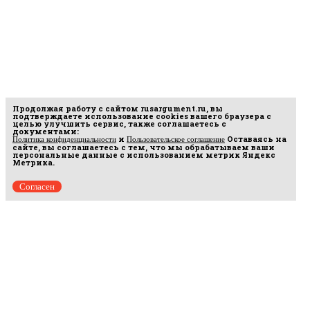
Продолжая работу с сайтом
rusargument.ru
, вы
подтверждаете использование cookies вашего браузера с
целью улучшить сервис, также соглашаетесь с
документами:
и
Оставаясь на
Политика конфиденциальности
Пользовательское соглашение
сайте, вы соглашаетесь с тем, что мы обрабатываем ваши
персональные данные с использованием метрик Яндекс
Метрика.
Согласен
Рус
аргумент
© 2014–2026 ООО «Лонг Кэт».
Сетевое издание «Русаргумент». Зарегистрировано в Федеральной службе по
надзору в сфере связи, информационных технологий и массовых коммуникаций