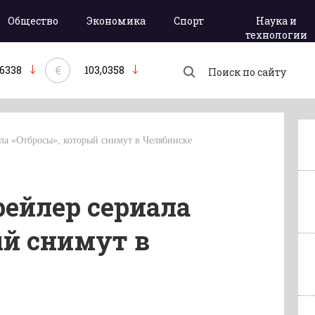
Общество
Экономика
Спорт
Наука и
технологии
€
,6338
103,0358
ала «Отбросы», который снимут в Челябинске
рейлер сериала
ый снимут в