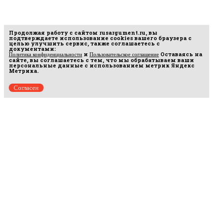
Продолжая работу с сайтом
rusargument.ru
, вы
подтверждаете использование cookies вашего браузера с
целью улучшить сервис, также соглашаетесь с
документами:
и
Оставаясь на
Политика конфиденциальности
Пользовательское соглашение
сайте, вы соглашаетесь с тем, что мы обрабатываем ваши
персональные данные с использованием метрик Яндекс
Метрика.
Согласен
Рус
аргумент
© 2014–2026 ООО «Лонг Кэт».
Сетевое издание «Русаргумент». Зарегистрировано в Федеральной службе по
надзору в сфере связи, информационных технологий и массовых коммуникаций
(Роскомнадзор). Реестровая запись ЭЛ No ФС 77 - 67215 от 30.09.2016.
Исключительные права на материалы, размещённые на интернет-сайте
rusargument.ru, в соответствии с законодательством Российской Федерации об охране
результатов интеллектуальной деятельности принадлежат ООО "Лонг Кэт", и не
подлежат использованию другими лицами в какой бы то ни было форме без