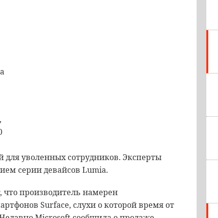
,
ва
e
,
0
й для уволенных сотрудников. Эксперты
ием серии девайсов Lumia.
 что производитель намерен
ртфонов Surface, слухи о которой время от
Недавно Microsoft сообщила о продаже