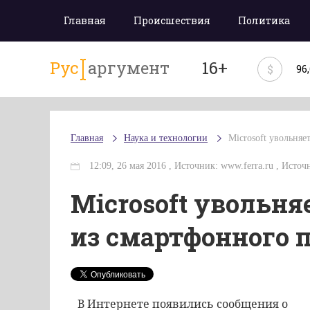
Главная
Происшествия
Политика
Рус
аргумент
16+
$
96
Главная
Наука и технологии
Microsoft увольняе
12:09, 26 мая 2016 , Источник: www.ferra.ru , Источн
Microsoft увольня
из смартфонного 
В Интернете появились сообщения о