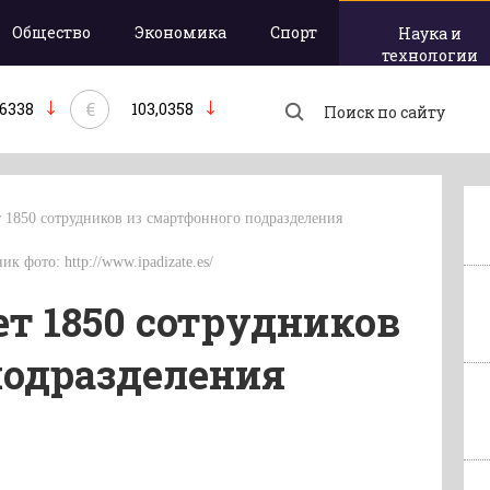
Общество
Экономика
Спорт
Наука и
технологии
€
,6338
103,0358
т 1850 сотрудников из смартфонного подразделения
ик фото: http://www.ipadizate.es/
ет 1850 сотрудников
подразделения