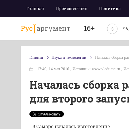
Главная
Происшествия
Политика
Рус
аргумент
16+
$
96
Главная
Наука и технологии
Началась сборка ра
13:40, 14 мая 2016 , Источник: www.vladtime.ru , Ис
Началась сборка 
для второго запус
В Самаре началось изготовление