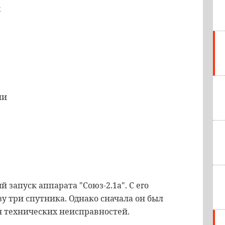
х
ии
й запуск аппарата "Союз-2.1а". С его
 три спутника. Однако сначала он был
я технических неисправностей.