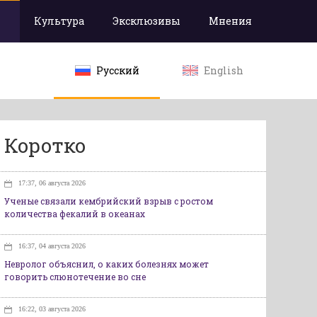
Культура
Эксклюзивы
Мнения
Русский
English
Коротко
17:37, 06 августа 2026
Ученые связали кембрийский взрыв с ростом
количества фекалий в океанах
16:37, 04 августа 2026
Невролог объяснил, о каких болезнях может
говорить слюнотечение во сне
16:22, 03 августа 2026