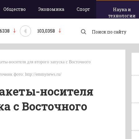
Общество
Экономика
Спорт
Наука и
технологии
€
,6338
103,0358
кеты-носителя для второго запуска с Восточного
точник фото: http://emmynews.ru/
ракеты-носителя
ка с Восточного