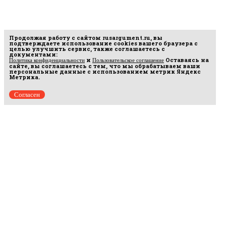
Продолжая работу с сайтом
rusargument.ru
, вы
подтверждаете использование cookies вашего браузера с
целью улучшить сервис, также соглашаетесь с
документами:
и
Оставаясь на
Политика конфиденциальности
Пользовательское соглашение
сайте, вы соглашаетесь с тем, что мы обрабатываем ваши
персональные данные с использованием метрик Яндекс
Метрика.
Согласен
Рус
аргумент
© 2014–2026 ООО «Лонг Кэт».
Сетевое издание «Русаргумент». Зарегистрировано в Федеральной службе по
надзору в сфере связи, информационных технологий и массовых коммуникаций
(Роскомнадзор). Реестровая запись ЭЛ No ФС 77 - 67215 от 30.09.2016.
Исключительные права на материалы, размещённые на интернет-сайте
rusargument.ru, в соответствии с законодательством Российской Федерации об охране
результатов интеллектуальной деятельности принадлежат ООО "Лонг Кэт", и не