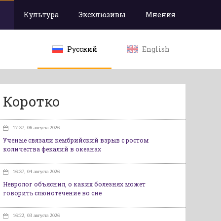
Культура
Эксклюзивы
Мнения
Русский
English
Коротко
17:37, 06 августа 2026
Ученые связали кембрийский взрыв с ростом
количества фекалий в океанах
16:37, 04 августа 2026
Невролог объяснил, о каких болезнях может
говорить слюнотечение во сне
16:22, 03 августа 2026