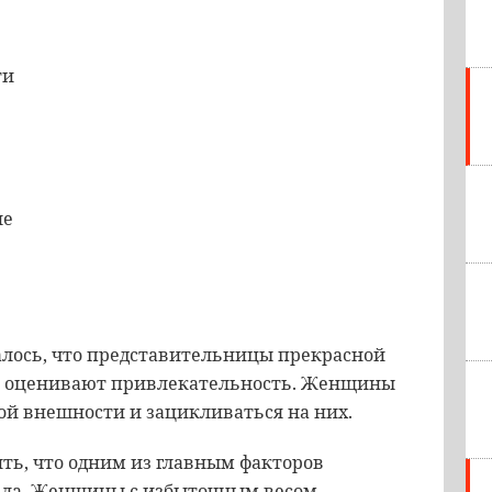
ти
ле
алось, что представительницы прекрасной
е оценивают привлекательность. Женщины
ой внешности и зацикливаться на них.
ть, что одним из главным факторов
тела. Женщины с избыточным весом