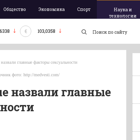
Общество
Экономика
Спорт
Наука и
технологии
€
,6338
103,0358
 назвали главные факторы сексуальности
очник фото: http://medvesti.com/
е назвали главные
ьности