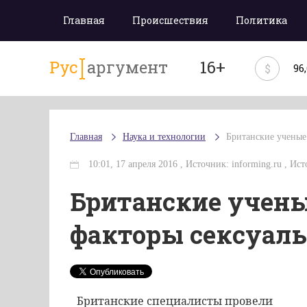
Главная
Происшествия
Политика
Рус
аргумент
16+
$
96
Главная
Наука и технологии
Британские ученые
10:01, 17 апреля 2016 , Источник: informing.ru , Ист
Британские учены
факторы сексуал
Британские специалисты провели