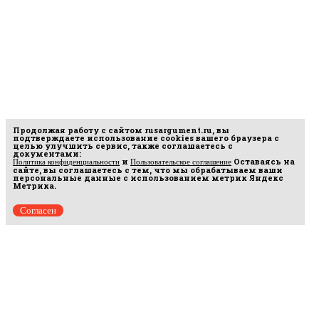
Продолжая работу с сайтом
rusargument.ru
, вы
подтверждаете использование cookies вашего браузера с
целью улучшить сервис, также соглашаетесь с
документами:
и
Оставаясь на
Политика конфиденциальности
Пользовательское соглашение
сайте, вы соглашаетесь с тем, что мы обрабатываем ваши
персональные данные с использованием метрик Яндекс
Метрика.
Согласен
Рус
аргумент
© 2014–2026 ООО «Лонг Кэт».
Сетевое издание «Русаргумент». Зарегистрировано в Федеральной службе по