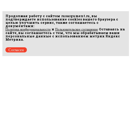
Продолжая работу с сайтом
rusargument.ru
, вы
подтверждаете использование cookies вашего браузера с
целью улучшить сервис, также соглашаетесь с
документами:
и
Оставаясь на
Политика конфиденциальности
Пользовательское соглашение
сайте, вы соглашаетесь с тем, что мы обрабатываем ваши
персональные данные с использованием метрик Яндекс
Метрика.
Согласен
Рус
аргумент
© 2014–2026 ООО «Лонг Кэт».
Сетевое издание «Русаргумент». Зарегистрировано в Федеральной службе по
надзору в сфере связи, информационных технологий и массовых коммуникаций
(Роскомнадзор). Реестровая запись ЭЛ No ФС 77 - 67215 от 30.09.2016.
Исключительные права на материалы, размещённые на интернет-сайте
rusargument.ru, в соответствии с законодательством Российской Федерации об охране
результатов интеллектуальной деятельности принадлежат ООО "Лонг Кэт", и не
подлежат использованию другими лицами в какой бы то ни было форме без