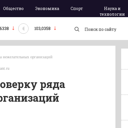
Общество
Экономика
Спорт
Наука и
технологии
€
,6338
103,0358
да нежелательных организаций
ant.ru
роверку ряда
рганизаций