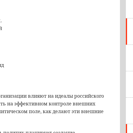
.
й
нд
организации влияют на идеалы российского
жать на эффективном контроле внешних
литическом поле, как делают эти внешние
, политик планирует создание