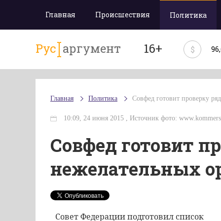
Главная
Происшествия
Политика
Рус
аргумент
16+
$
96
Главная
Политика
Совфед готовит проверку ря
10:09, 24 июня 2015 , Источник фото: www.kommers
Совфед готовит п
нежелательных о
Совет Федерации подготовил список