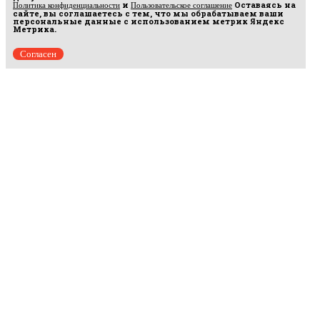
и
Оставаясь на
Политика конфиденциальности
Пользовательское соглашение
сайте, вы соглашаетесь с тем, что мы обрабатываем ваши
персональные данные с использованием метрик Яндекс
Метрика.
Согласен
Рус
аргумент
© 2014–2026 ООО «Лонг Кэт».
Сетевое издание «Русаргумент». Зарегистрировано в Федеральной службе по
надзору в сфере связи, информационных технологий и массовых коммуникаций
(Роскомнадзор). Реестровая запись ЭЛ No ФС 77 - 67215 от 30.09.2016.
Исключительные права на материалы, размещённые на интернет-сайте
rusargument.ru, в соответствии с законодательством Российской Федерации об охране
результатов интеллектуальной деятельности принадлежат ООО "Лонг Кэт", и не
подлежат использованию другими лицами в какой бы то ни было форме без
письменного разрешения правообладателя.
Редакция сайта
Рекламодателям
Политика конфиденциальности
Пользовательское соглашение