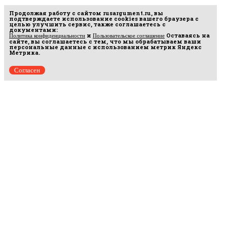
Продолжая работу с сайтом
rusargument.ru
, вы
подтверждаете использование cookies вашего браузера с
целью улучшить сервис, также соглашаетесь с
документами:
и
Оставаясь на
Политика конфиденциальности
Пользовательское соглашение
сайте, вы соглашаетесь с тем, что мы обрабатываем ваши
персональные данные с использованием метрик Яндекс
Метрика.
Согласен
Рус
аргумент
© 2014–2026 ООО «Лонг Кэт».
Сетевое издание «Русаргумент». Зарегистрировано в Федеральной службе по
надзору в сфере связи, информационных технологий и массовых коммуникаций
(Роскомнадзор). Реестровая запись ЭЛ No ФС 77 - 67215 от 30.09.2016.
Исключительные права на материалы, размещённые на интернет-сайте
rusargument.ru, в соответствии с законодательством Российской Федерации об охране
результатов интеллектуальной деятельности принадлежат ООО "Лонг Кэт", и не
подлежат использованию другими лицами в какой бы то ни было форме без
письменного разрешения правообладателя.