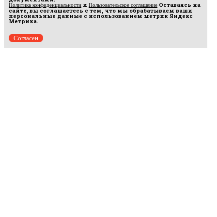
и
Оставаясь на
Политика конфиденциальности
Пользовательское соглашение
сайте, вы соглашаетесь с тем, что мы обрабатываем ваши
персональные данные с использованием метрик Яндекс
Метрика.
Согласен
Рус
аргумент
© 2014–2026 ООО «Лонг Кэт».
Сетевое издание «Русаргумент». Зарегистрировано в Федеральной службе по
надзору в сфере связи, информационных технологий и массовых коммуникаций
(Роскомнадзор). Реестровая запись ЭЛ No ФС 77 - 67215 от 30.09.2016.
Исключительные права на материалы, размещённые на интернет-сайте
rusargument.ru, в соответствии с законодательством Российской Федерации об охране
результатов интеллектуальной деятельности принадлежат ООО "Лонг Кэт", и не
подлежат использованию другими лицами в какой бы то ни было форме без
письменного разрешения правообладателя.
Редакция сайта
Рекламодателям
Политика конфиденциальности
Пользовательское соглашение