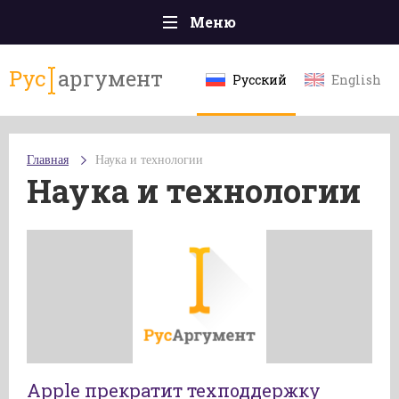
Меню
Главная
Рус
аргумент
Русский
English
Происшествия
Политика
Главная
Наука и технологии
Общество
Наука и технологии
Экономика
Спорт
Наука и технологии
Культура
Эксклюзивы
Мнения
Apple прекратит техподдержку