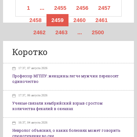
1
...
2455
2456
2457
2458
2459
2460
2461
2462
2463
...
2500
Коротко
17:37, 07 августа 2026
Профессор МГППУ: женщины легче мужчин переносят
одиночество
17:37, 06 августа 2026
Ученые связали кембрийский взрыв с ростом
количества фекалий в океанах
16:37, 04 августа 2026
Невролог объяснил, о каких болезнях может говорить
слюнотечение во сне