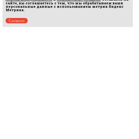
сайте, вы соглашаетесь с тем, что мы обрабатываем ваши
персональные данные с использованием метрик Яндекс
Метрика.
Согласен
Рус
аргумент
© 2014–2026 ООО «Лонг Кэт».
Сетевое издание «Русаргумент». Зарегистрировано в Федеральной службе по
надзору в сфере связи, информационных технологий и массовых коммуникаций
(Роскомнадзор). Реестровая запись ЭЛ No ФС 77 - 67215 от 30.09.2016.
Исключительные права на материалы, размещённые на интернет-сайте
rusargument.ru, в соответствии с законодательством Российской Федерации об охране
результатов интеллектуальной деятельности принадлежат ООО "Лонг Кэт", и не
подлежат использованию другими лицами в какой бы то ни было форме без
письменного разрешения правообладателя.
Редакция сайта
Рекламодателям
Политика конфиденциальности
Пользовательское соглашение
Главная
Происшествия
Политика