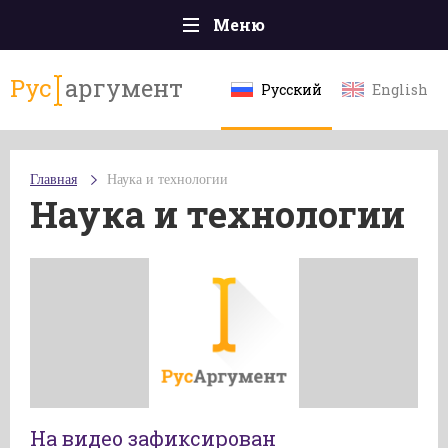
Меню
Главная
Рус
аргумент
Русский
English
Происшествия
Политика
Главная
Наука и технологии
Общество
Наука и технологии
Экономика
Спорт
Наука и технологии
Культура
Эксклюзивы
Мнения
На видео зафиксирован