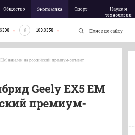
Общество
Спорт
Наука и
Экономика
технологии
€
,6338
103,0358
EM нацелен на российский премиум-сегмент
брид Geely EX5 EM
йский премиум-