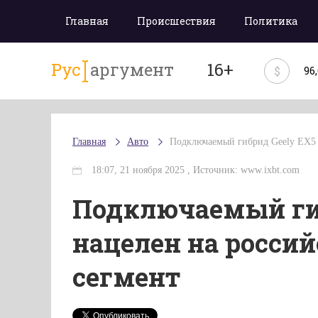
Главная
Происшествия
Политика
Рус
аргумент
16+
$
96
Главная
Авто
Подключаемый гибрид Geely EX5 
18:07, 21 ноября 2025 , Источник: www.ixbt.com
Подключаемый ги
нацелен на росси
сегмент