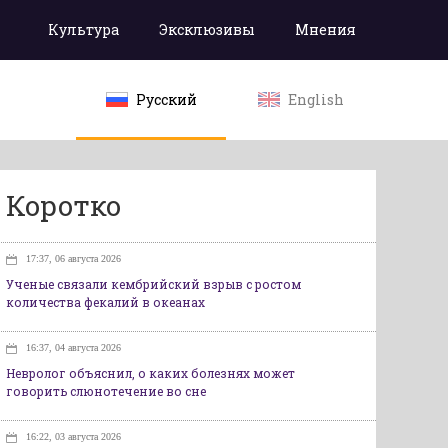
Культура
Эксклюзивы
Мнения
Русский
English
Коротко
17:37, 06 августа 2026
Ученые связали кембрийский взрыв с ростом
количества фекалий в океанах
16:37, 04 августа 2026
Невролог объяснил, о каких болезнях может
говорить слюнотечение во сне
16:22, 03 августа 2026