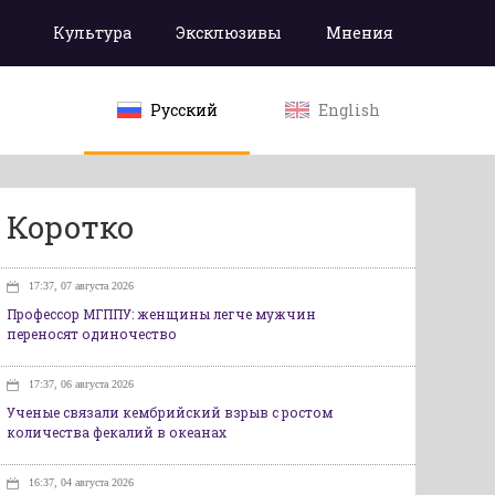
Культура
Эксклюзивы
Мнения
Русский
English
Коротко
17:37, 07 августа 2026
Профессор МГППУ: женщины легче мужчин
переносят одиночество
17:37, 06 августа 2026
Ученые связали кембрийский взрыв с ростом
количества фекалий в океанах
16:37, 04 августа 2026