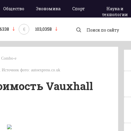
Общество
Экономика
Спорт
Наука и
технологии
€
,6338
103,0358
l Combo-e
 , Источник фото: autoexpress.co.uk
оимость Vauxhall