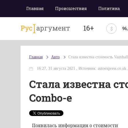
Главная
Происшествия
Политика
Рус
аргумент
16+
$
96
Главная
Авто
Стала известна стоимость Vauxhal
16:27, 31 августа 2021 , Источник: autoexpress.co.uk
Стала известна ст
Combo-e
Появилась информация о стоимости