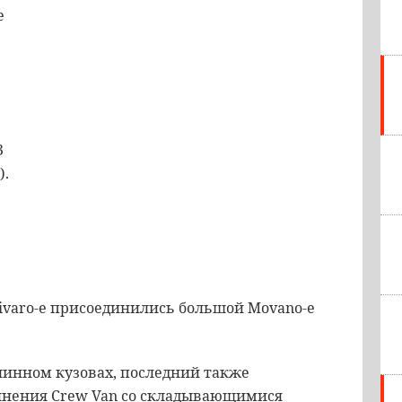
e
3
).
ivaro-e присоединились большой Movano-e
линном кузовах, последний также
олнения Crew Van со складывающимися