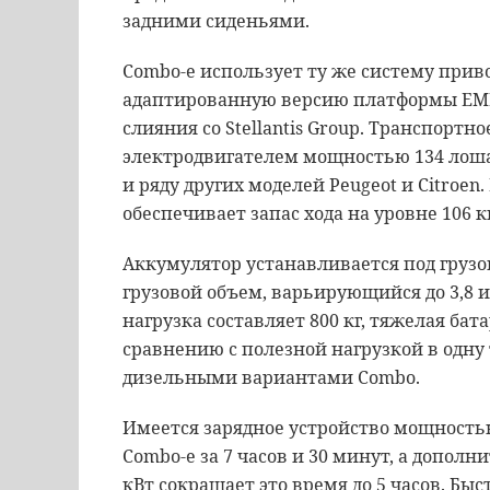
задними сиденьями.
Combo-e использует ту же систему привод
адаптированную версию платформы EMP2
слияния со Stellantis Group. Транспортн
электродвигателем мощностью 134 лошад
и ряду других моделей Peugeot и Citroen.
обеспечивает запас хода на уровне 106 
Аккумулятор устанавливается под грузо
грузовой объем, варьирующийся до 3,8 и
нагрузка составляет 800 кг, тяжелая ба
сравнению с полезной нагрузкой в одну
дизельными вариантами Combo.
Имеется зарядное устройство мощностью
Combo-e за 7 часов и 30 минут, а допол
кВт сокращает это время до 5 часов. Быс