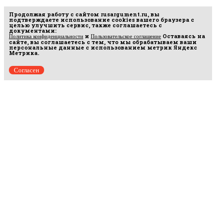
Продолжая работу с сайтом
rusargument.ru
, вы
подтверждаете использование cookies вашего браузера с
целью улучшить сервис, также соглашаетесь с
документами:
и
Оставаясь на
Политика конфиденциальности
Пользовательское соглашение
сайте, вы соглашаетесь с тем, что мы обрабатываем ваши
персональные данные с использованием метрик Яндекс
Метрика.
Согласен
Рус
аргумент
© 2014–2026 ООО «Лонг Кэт».
Сетевое издание «Русаргумент». Зарегистрировано в Федеральной службе по
надзору в сфере связи, информационных технологий и массовых коммуникаций
(Роскомнадзор). Реестровая запись ЭЛ No ФС 77 - 67215 от 30.09.2016.
Исключительные права на материалы, размещённые на интернет-сайте
rusargument.ru, в соответствии с законодательством Российской Федерации об охране
результатов интеллектуальной деятельности принадлежат ООО "Лонг Кэт", и не
подлежат использованию другими лицами в какой бы то ни было форме без
письменного разрешения правообладателя.