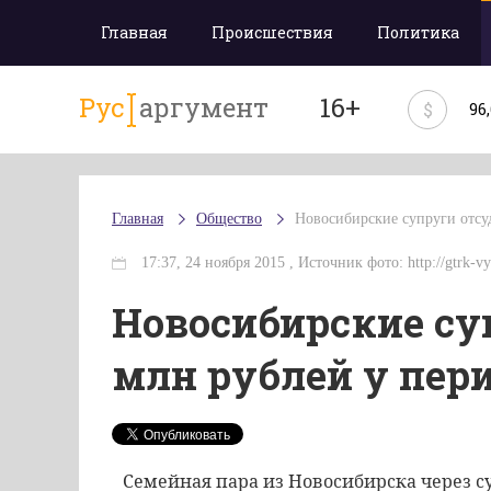
Главная
Происшествия
Политика
Рус
аргумент
16+
$
96
Главная
Общество
Новосибирские супруги отсу
17:37, 24 ноября 2015 , Источник фото: http://gtrk-vy
Новосибирские су
млн рублей у пер
Семейная пара из Новосибирска через с