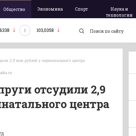
Экономика
Спорт
Наука и
Общество
технологии
€
,6338
103,0358
дили 2,9 млн рублей у перинатального центра
atka.ru
пруги отсудили 2,9
инатального центра
уд