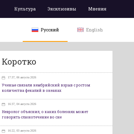
Культура
Эксклюзивы
Мнения
Русский
English
Коротко
17:37, 06 августа 2026
Ученые связали кембрийский взрыв с ростом
количества фекалий в океанах
16:37, 04 августа 2026
Невролог объяснил, о каких болезнях может
говорить слюнотечение во сне
16:22, 03 августа 2026