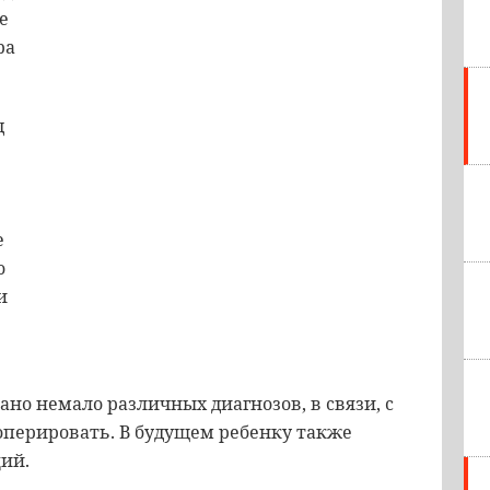
е
ра
д
е
о
и
ано немало различных диагнозов, в связи, с
оперировать. В будущем ребенку также
ий.