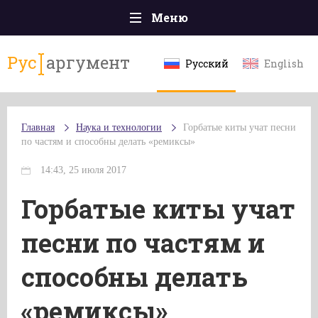
Меню
Главная
Рус
аргумент
Русский
English
Происшествия
Политика
Главная
Наука и технологии
Горбатые киты учат песни
Общество
по частям и способны делать «ремиксы»
Экономика
14:43, 25 июля 2017
Спорт
Горбатые киты учат
Наука и технологии
песни по частям и
Культура
способны делать
Эксклюзивы
«ремиксы»
Мнения