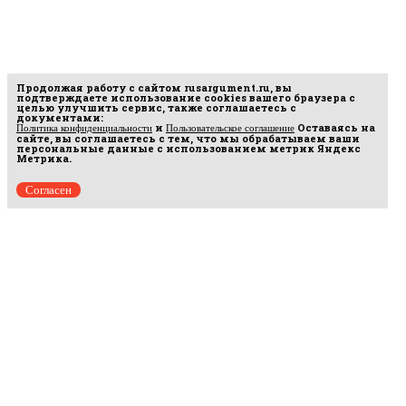
Продолжая работу с сайтом
rusargument.ru
, вы
подтверждаете использование cookies вашего браузера с
целью улучшить сервис, также соглашаетесь с
документами:
и
Оставаясь на
Политика конфиденциальности
Пользовательское соглашение
сайте, вы соглашаетесь с тем, что мы обрабатываем ваши
персональные данные с использованием метрик Яндекс
Метрика.
Согласен
Рус
аргумент
© 2014–2026 ООО «Лонг Кэт».
Сетевое издание «Русаргумент». Зарегистрировано в Федеральной службе по
надзору в сфере связи, информационных технологий и массовых коммуникаций
(Роскомнадзор). Реестровая запись ЭЛ No ФС 77 - 67215 от 30.09.2016.
Исключительные права на материалы, размещённые на интернет-сайте
rusargument.ru, в соответствии с законодательством Российской Федерации об охране