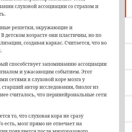
нии слуховой ассоциации со страхом и
ть.
очные решетки, окружающие и
 детском возрасте они пластичны, но по
изации, создавая каркас. Считается, что во
.
рый способствует запоминанию ассоциации
гналом и ужасающим событием. Этот
и сетями в слуховой коре мозга у
, старший автор исследования, биолог из
анее считалось, что перинейрональные сети
ся то, что слуховая кора не сразу
о есть, мозг прямо не отвечает на
ция появляется после многоразового