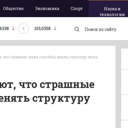
Общество
Экономика
Спорт
Наука и
технологии
€
,6338
103,0358
, что страшные звуки способны менять структуру мозга
ют, что страшные
енять структуру