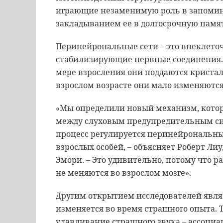
играющие незаменимую роль в запомина
закладыванием ее в долгосрочную памя
Перинейрональные сети – это внеклет
стабилизирующие нервные соединения. В
мере взросления они поддаются кристалл
взрослом возрасте они мало изменяются
«Мы определили новый механизм, кото
между слуховым предупредительным си
процесс регулируется перинейрональным
взрослых особей, – объясняет Роберт Лиу
Эмори. – Это удивительно, потому что р
не меняются во взрослом мозге».
Другим открытием исследователей являет
изменяется во время страшного опыта. Т
улавливание страшного звука – ассоциа