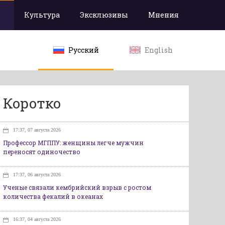
Культура
Эксклюзивы
Мнения
Русский
English
Коротко
17:37, 07 августа 2026
Профессор МГППУ: женщины легче мужчин
переносят одиночество
17:37, 06 августа 2026
Ученые связали кембрийский взрыв с ростом
количества фекалий в океанах
16:37, 04 августа 2026