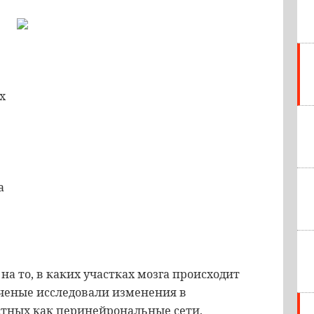
х
а
а то, в каких участках мозга происходит
ченые исследовали изменения в
стных как перинейрональные сети,