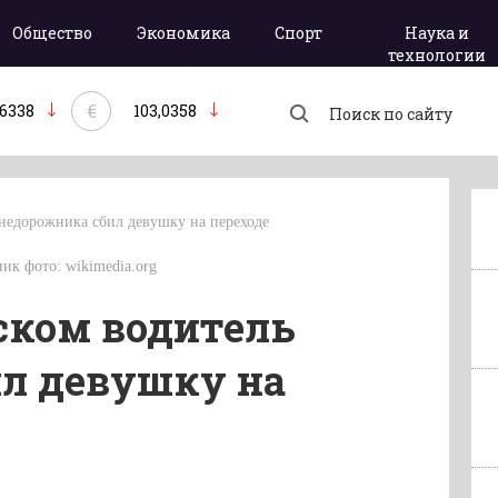
Общество
Экономика
Спорт
Наука и
технологии
€
,6338
103,0358
недорожника сбил девушку на переходе
ник фото: wikimedia.org
ском водитель
л девушку на