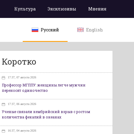
Культура
Эксклюзивы
Мнения
Русский
English
Коротко
17:37, 07 августа 2026
Профессор МГППУ: женщины легче мужчин
переносят одиночество
17:37, 06 августа 2026
Ученые связали кембрийский взрыв с ростом
количества фекалий в океанах
16:37, 04 августа 2026