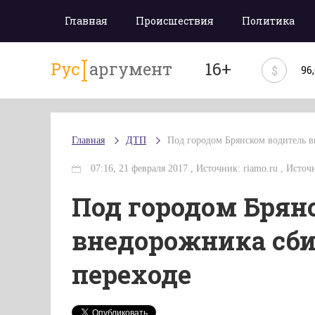
Главная
Происшествия
Политика
Рус
аргумент
16+
$
96
Главная
ДТП
Под городом Брянском водитель в
07:16, 21 февраля 2017 , Источник: riamo.ru , Источ
Под городом Брян
внедорожника сби
переходе