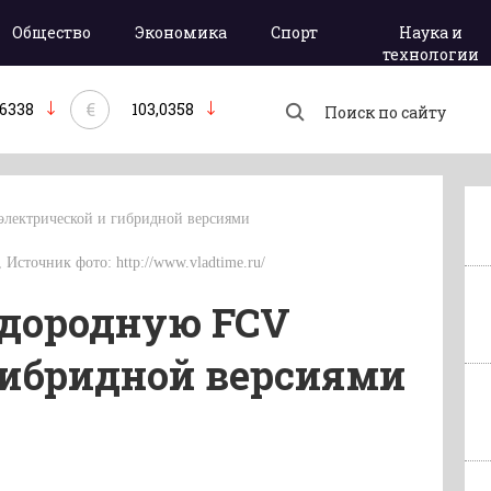
Общество
Экономика
Спорт
Наука и
технологии
€
,6338
103,0358
электрической и гибридной версиями
, Источник фото: http://www.vladtime.ru/
одородную FCV
гибридной версиями