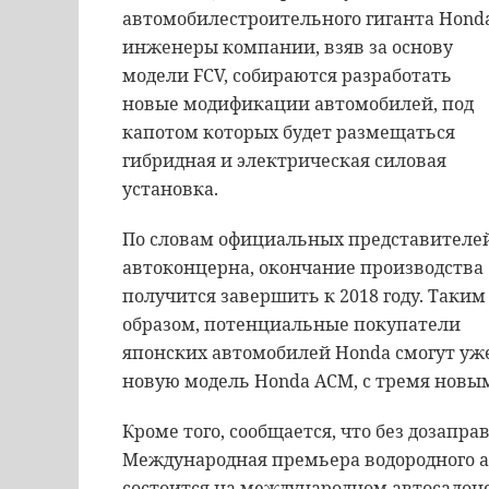
автомобилестроительного
гиганта
Hond
инженеры
компании
,
взяв
за
основу
модели
FCV
,
собираются
разработать
новые
модификации
автомобилей
,
под
капотом
которых
будет
размещаться
гибридная
и
электрическая
силовая
установка
.
По
словам
официальных
представителе
автоконцерна
,
окончание
производства
получится
завершить
к
2018
году
.
Таким
образом
,
потенциальные
покупатели
японских
автомобилей
Honda
смогут
уж
новую
модель
Honda
АСМ
,
с
тремя
новы
Кроме
того
,
сообщается
,
что
без
дозапра
Международная
премьера
водородного
состоится
на
международном
автосалон