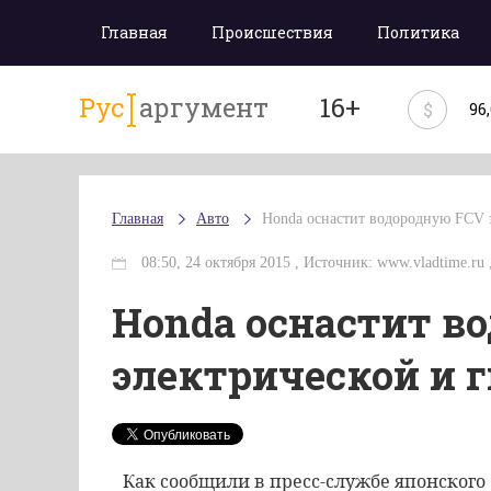
Главная
Происшествия
Политика
Рус
аргумент
16+
$
96
Главная
Авто
Honda оснастит водородную FCV 
08:50, 24 октября 2015 , Источник: www.vladtime.ru 
Honda оснастит в
электрической и 
Как
сообщили
в
пресс
-
службе
японского