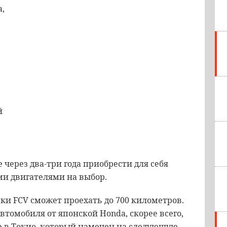
a
,
й
е
через
два
-
три
года
приобрести
для
себя
ми
двигателями
на
выбор
.
вки
FCV
сможет
проехать
до
700
километров
.
автомобиля
от
японской
Honda
,
скорее
всего
,
е
в
Токио
,
который
намечен
на
следующую