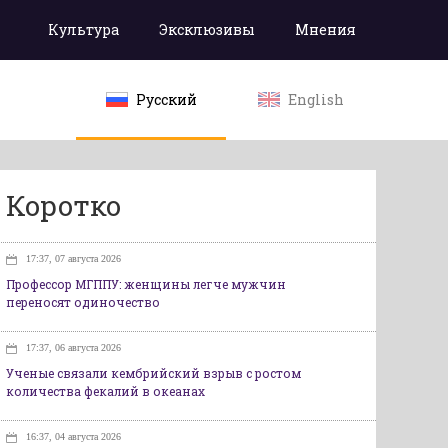
Культура
Эксклюзивы
Мнения
Русский
English
Коротко
17:37, 07 августа 2026
Профессор МГППУ: женщины легче мужчин
переносят одиночество
17:37, 06 августа 2026
Ученые связали кембрийский взрыв с ростом
количества фекалий в океанах
16:37, 04 августа 2026