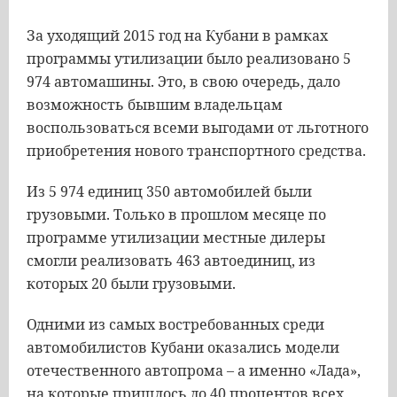
За
уходящий
2015
год
на
Кубани
в
рамках
программы
утилизации
было
реализовано
5
974
автомашины
.
Это
,
в
свою
очередь
,
дало
возможность
бывшим
владельцам
воспользоваться
всеми
выгодами
от
льготного
приобретения
нового
транспортного
средства
.
Из
5
974
единиц
350
автомобилей
были
грузовыми
.
Только
в
прошлом
месяце
по
программе
утилизации
местные
дилеры
смогли
реализовать
463
автоединиц
,
из
которых
20
были
грузовыми
.
Одними
из
самых
востребованных
среди
автомобилистов
Кубани
оказались
модели
отечественного
автопрома
–
а
именно
«
Лада
»,
на
которые
пришлось
до
40
процентов
всех