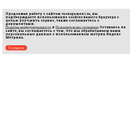
Продолжая работу с сайтом
rusargument.ru
, вы
подтверждаете использование cookies вашего браузера с
целью улучшить сервис, также соглашаетесь с
документами:
и
Оставаясь на
Политика конфиденциальности
Пользовательское соглашение
сайте, вы соглашаетесь с тем, что мы обрабатываем ваши
персональные данные с использованием метрик Яндекс
Метрика.
Согласен
Рус
аргумент
© 2014–2026 ООО «Лонг Кэт».
Сетевое издание «Русаргумент». Зарегистрировано в Федеральной службе по
надзору в сфере связи, информационных технологий и массовых коммуникаций
(Роскомнадзор). Реестровая запись ЭЛ No ФС 77 - 67215 от 30.09.2016.
Исключительные права на материалы, размещённые на интернет-сайте
rusargument.ru, в соответствии с законодательством Российской Федерации об охране
результатов интеллектуальной деятельности принадлежат ООО "Лонг Кэт", и не
подлежат использованию другими лицами в какой бы то ни было форме без
письменного разрешения правообладателя.