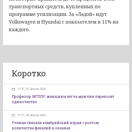
транспортных
средств
,
купленных
по
программе
утилизации
.
За
«
Ладой
»
идут
Volkswagen
и
Hyundai
с
показателем
в
11
%
на
каждого
.
Коротко
17:37, 07 августа 2026
Профессор МГППУ: женщины легче мужчин переносят
одиночество
17:37, 06 августа 2026
Ученые связали кембрийский взрыв с ростом
количества фекалий в океанах