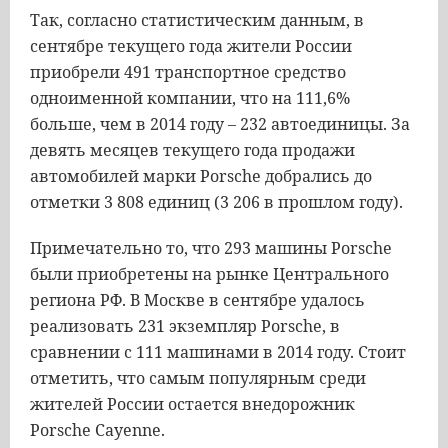
Так
,
согласно
статистическим
данным
,
в
сентябре
текущего
года
жители
России
приобрели
491
транспортное
средство
одноименной
компании
,
что
на
111
,
6
%
больше
,
чем
в
2014
году
–
232
автоединицы
.
За
девять
месяцев
текущего
года
продажи
автомобилей
марки
Porsche
добрались
до
отметки
3
808
единиц
(
3
206
в
прошлом
году
).
Примечательно
то
,
что
293
машины
Porsche
были
приобретены
на
рынке
Центрального
региона
РФ
.
В
Москве
в
сентябре
удалось
реализовать
231
экземпляр
Porsche
,
в
сравнении
с
111
машинами
в
2014
году
.
Стоит
отметить
,
что
самым
популярным
среди
жителей
России
остается
внедорожник
Porsche
Cayenne
.