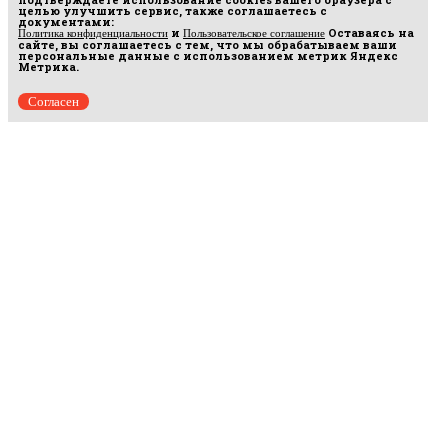
целью улучшить сервис, также соглашаетесь с
документами:
и
Оставаясь на
Политика конфиденциальности
Пользовательское соглашение
сайте, вы соглашаетесь с тем, что мы обрабатываем ваши
персональные данные с использованием метрик Яндекс
Метрика.
Согласен
Рус
аргумент
© 2014–2026 ООО «Лонг Кэт».
Сетевое издание «Русаргумент». Зарегистрировано в Федеральной службе по
надзору в сфере связи, информационных технологий и массовых коммуникаций
(Роскомнадзор). Реестровая запись ЭЛ No ФС 77 - 67215 от 30.09.2016.
Исключительные права на материалы, размещённые на интернет-сайте
rusargument.ru, в соответствии с законодательством Российской Федерации об охране
результатов интеллектуальной деятельности принадлежат ООО "Лонг Кэт", и не
подлежат использованию другими лицами в какой бы то ни было форме без
письменного разрешения правообладателя.
Редакция сайта
Рекламодателям
Политика конфиденциальности