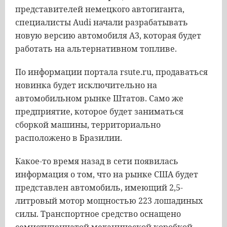
представителей
немецкого
автогиганта
,
специалисты
Audi
начали
разрабатывать
новую
версию
автомобиля
А3
,
которая
будет
работать
на
альтернативном
топливе
.
По
информации
портала
rsute
.
ru
,
продаваться
новинка
будет
исключительно
на
автомобильном
рынке
Штатов
.
Само
же
предприятие
,
которое
будет
заниматься
сборкой
машины
,
территориально
расположено
в
Бразилии
.
Какое
-
то
время
назад
в
сети
появилась
информация
о
том
,
что
на
рынке
США
будет
представлен
автомобиль
,
имеющий
2
,
5
-
литровый
мотор
мощностью
223
лошадиных
силы
.
Транспортное
средство
оснащено