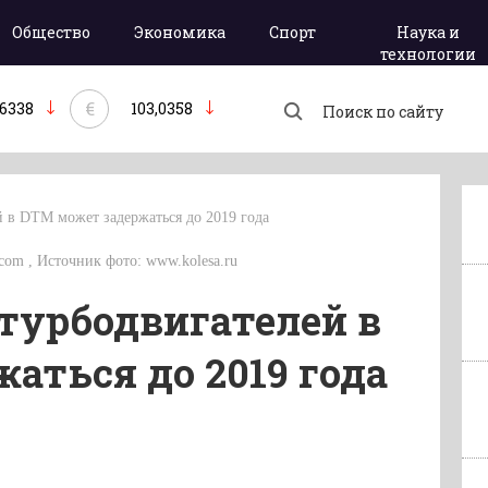
Общество
Экономика
Спорт
Наука и
технологии
€
,6338
103,0358
 в DTM может задержаться до 2019 года
.com , Источник фото: www.kolesa.ru
турбодвигателей в
аться до 2019 года