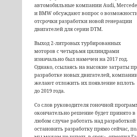
автомобильные
компании
Audi
,
Mercede
и
BMW
обсуждают
вопрос
о
возможност
отсрочки
разработки
новой
генерации
двигателей
для
серии
DTM
.
Выход
2
-
литровых
турбированных
моторов
с
четырьмя
цилиндрами
изначально
был
намечен
на
2017
год
.
Однако
,
ссылаясь
на
высокие
затраты
п
разработке
новых
двигателей
,
компани
желают
отложить
их
появление
вплоть
до
2019
года
.
Со
слов
руководителя
гоночной
програ
окончательно
решение
будет
принято
в
любом случае
работать
над
разработкой
остановить
разработку
прямо
сейчас
,
по
мы
можем
не
успеть
в
срок
»,
отметил
Га