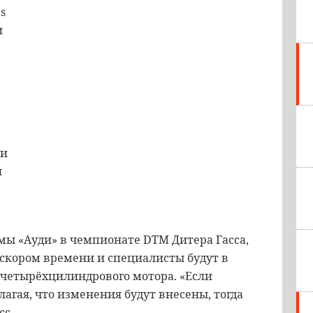
s
и
ри
и
ммы
«
Ауди
»
в
чемпионате
DTM
Дитера
Гасса
,
скором
времени
и
специалисты
будут в
четырёхцилиндрового
мотора
. «
Если
лагая
,
что
изменения
будут
внесены
,
тогда
сс
.