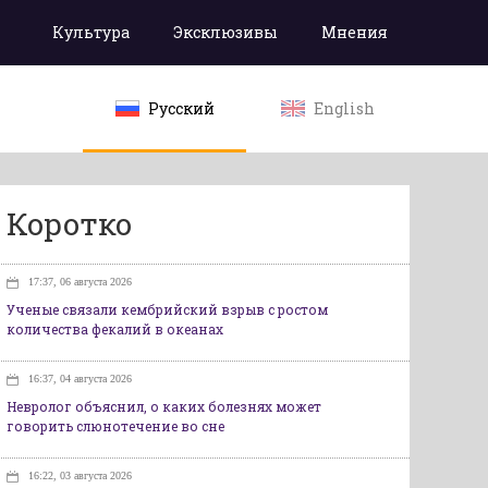
Культура
Эксклюзивы
Мнения
Русский
English
Коротко
17:37, 06 августа 2026
Ученые связали кембрийский взрыв с ростом
количества фекалий в океанах
16:37, 04 августа 2026
Невролог объяснил, о каких болезнях может
говорить слюнотечение во сне
16:22, 03 августа 2026