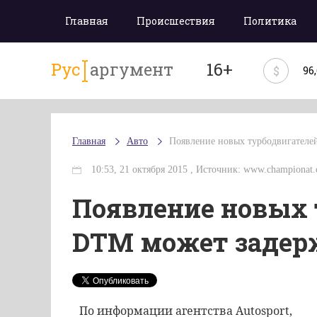
Главная
Происшествия
Политика
Рус
аргумент
16+
$
96
Главная
Авто
Появление новых турбодвигателей
10:53, 21 октября 2015 , Источник: www.championat
Появление новых 
DTM может задерж
По
информации
агентства
Autosport
,