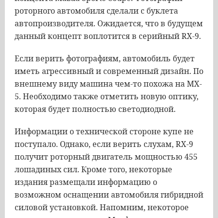
роторного
автомобиля
сделали
с
буклета
автопроизводителя
.
Ожидается
,
что
в
будущем
данный
концепт
воплотится
в
серийный
RX
-
9
.
Если
верить
фотографиям
,
автомобиль
будет
иметь
агрессивный
и
современный
дизайн
.
По
внешнему
виду
машина
чем
-
то
похожа
на
MX
-
5
.
Необходимо
также
отметить
новую
оптику
,
которая
будет
полностью
светодиодной
.
Информации
о
технической
стороне
купе
не
поступало
.
Однако
,
если
верить
слухам
,
RX
-
9
получит
роторный
двигатель
мощностью
455
лошадиных
сил
.
Кроме
того
,
некоторые
издания
размещали
информацию
о
возможном
оснащении
автомобиля
гибридной
силовой
установкой
.
Напомним
,
некоторое