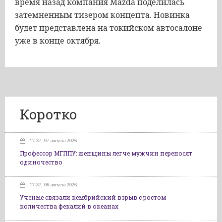
время
назад
компания
Mazda
поделилась
затемненным
тизером
концепта
.
Новинка
будет
представлена
на
токийском
автосалоне
уже
в
конце
октября
.
Коротко
17:37, 07 августа 2026
Профессор МГППУ: женщины легче мужчин переносят
одиночество
17:37, 06 августа 2026
Ученые связали кембрийский взрыв с ростом
количества фекалий в океанах