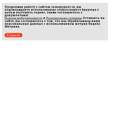
Продолжая работу с сайтом
rusargument.ru
, вы
подтверждаете использование cookies вашего браузера с
целью улучшить сервис, также соглашаетесь с
документами:
и
Оставаясь на
Политика конфиденциальности
Пользовательское соглашение
сайте, вы соглашаетесь с тем, что мы обрабатываем ваши
персональные данные с использованием метрик Яндекс
Метрика.
Согласен
Рус
аргумент
© 2014–2026 ООО «Лонг Кэт».
Сетевое издание «Русаргумент». Зарегистрировано в Федеральной службе по
надзору в сфере связи, информационных технологий и массовых коммуникаций
(Роскомнадзор). Реестровая запись ЭЛ No ФС 77 - 67215 от 30.09.2016.
Исключительные права на материалы, размещённые на интернет-сайте
rusargument.ru, в соответствии с законодательством Российской Федерации об охране
результатов интеллектуальной деятельности принадлежат ООО "Лонг Кэт", и не
подлежат использованию другими лицами в какой бы то ни было форме без
письменного разрешения правообладателя.