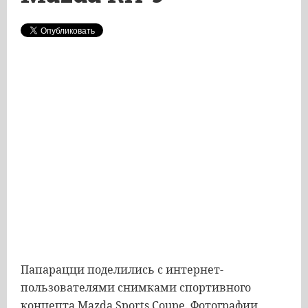
Папарацци
поделились
с
интернет
-
пользователями
снимками
спортивного
концепта
Mazda
Sports
Coupe
.
Фотографии