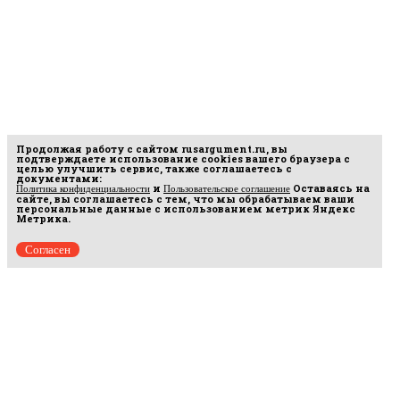
Продолжая работу с сайтом
rusargument.ru
, вы
подтверждаете использование cookies вашего браузера с
целью улучшить сервис, также соглашаетесь с
документами:
и
Оставаясь на
Политика конфиденциальности
Пользовательское соглашение
сайте, вы соглашаетесь с тем, что мы обрабатываем ваши
персональные данные с использованием метрик Яндекс
Метрика.
Согласен
Рус
аргумент
© 2014–2026 ООО «Лонг Кэт».
Сетевое издание «Русаргумент». Зарегистрировано в Федеральной службе по
надзору в сфере связи, информационных технологий и массовых коммуникаций