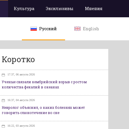
Культура
Эксклюзивы
Мнения
Русский
English
Коротко
17:37, 06 августа 2026
Ученые связали кембрийский взрыв с ростом
количества фекалий в океанах
16:37, 04 августа 2026
Невролог объяснил, о каких болезнях может
говорить слюнотечение во сне
16:22, 03 августа 2026