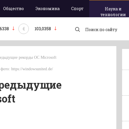
Общество
Экономика
Спорт
Наука и
технологии
€
,6338
103,0358
редыдущие рекорды ОС Microsoft
фото: https://windowsunited.de/
предыдущие
oft