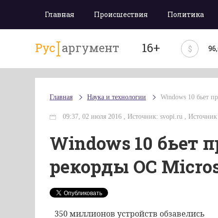
Главная
Происшествия
Политика
Рус
аргумент
16+
$
96
Главная
Наука и технологии
Windows 10 бьет п
09:37, 02 июля 2016 , Источник: svopi.ru , Источник 
Windows 10 бьет 
рекорды ОС Micros
350 миллионов устройств обзавелись