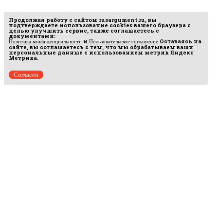
Продолжая работу с сайтом
rusargument.ru
, вы
подтверждаете использование cookies вашего браузера с
целью улучшить сервис, также соглашаетесь с
документами:
и
Оставаясь на
Политика конфиденциальности
Пользовательское соглашение
сайте, вы соглашаетесь с тем, что мы обрабатываем ваши
персональные данные с использованием метрик Яндекс
Метрика.
Согласен
Рус
аргумент
© 2014–2026 ООО «Лонг Кэт».
Сетевое издание «Русаргумент». Зарегистрировано в Федеральной службе по
надзору в сфере связи, информационных технологий и массовых коммуникаций
(Роскомнадзор). Реестровая запись ЭЛ No ФС 77 - 67215 от 30.09.2016.
Исключительные права на материалы, размещённые на интернет-сайте
rusargument.ru, в соответствии с законодательством Российской Федерации об охране
результатов интеллектуальной деятельности принадлежат ООО "Лонг Кэт", и не
подлежат использованию другими лицами в какой бы то ни было форме без
письменного разрешения правообладателя.