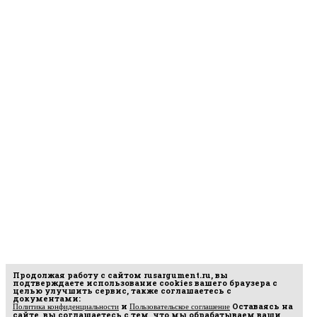
Продолжая работу с сайтом
rusargument.ru
, вы
подтверждаете использование cookies вашего браузера с
целью улучшить сервис, также соглашаетесь с
документами:
и
Оставаясь на
Политика конфиденциальности
Пользовательское соглашение
сайте, вы соглашаетесь с тем, что мы обрабатываем ваши