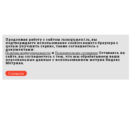
Продолжая работу с сайтом
rusargument.ru
, вы
подтверждаете использование cookies вашего браузера с
целью улучшить сервис, также соглашаетесь с
документами:
и
Оставаясь на
Политика конфиденциальности
Пользовательское соглашение
сайте, вы соглашаетесь с тем, что мы обрабатываем ваши
персональные данные с использованием метрик Яндекс
Метрика.
Согласен
Рус
аргумент
© 2014–2026 ООО «Лонг Кэт».
Сетевое издание «Русаргумент». Зарегистрировано в Федеральной службе по
надзору в сфере связи, информационных технологий и массовых коммуникаций
(Роскомнадзор). Реестровая запись ЭЛ No ФС 77 - 67215 от 30.09.2016.