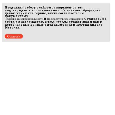
Продолжая работу с сайтом
rusargument.ru
, вы
подтверждаете использование cookies вашего браузера с
целью улучшить сервис, также соглашаетесь с
документами:
и
Оставаясь на
Политика конфиденциальности
Пользовательское соглашение
сайте, вы соглашаетесь с тем, что мы обрабатываем ваши
персональные данные с использованием метрик Яндекс
Метрика.
Согласен
Рус
аргумент
© 2014–2026 ООО «Лонг Кэт».
Сетевое издание «Русаргумент». Зарегистрировано в Федеральной службе по
надзору в сфере связи, информационных технологий и массовых коммуникаций
(Роскомнадзор). Реестровая запись ЭЛ No ФС 77 - 67215 от 30.09.2016.
Исключительные права на материалы, размещённые на интернет-сайте
rusargument.ru, в соответствии с законодательством Российской Федерации об охране
результатов интеллектуальной деятельности принадлежат ООО "Лонг Кэт", и не
подлежат использованию другими лицами в какой бы то ни было форме без
письменного разрешения правообладателя.